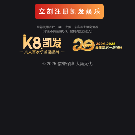
电子电器
微扑克安卓app下载|禁室培欲 雷凯欣|电子元器件行业产业指
2026-07-30 13:41:23
微扑克发牌规律顺序生活常识 认识家用电器 第2019-06-
2026-07-04 04:22:47
we poker 下载|年轻的母亲中字巴巴鱼汤饭|2026年
2026-04-14 14:00:17