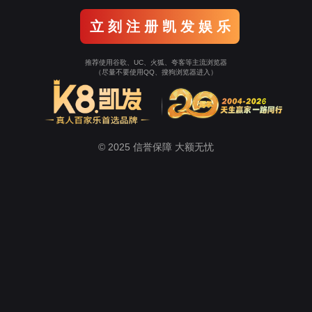
立 刻 注 册 凯 发 娱 乐
推荐使用谷歌、UC、火狐、夸客等主流浏览器
（尽量不要使用QQ、搜狗浏览器进入）
© 2025 信誉保障 大额无忧